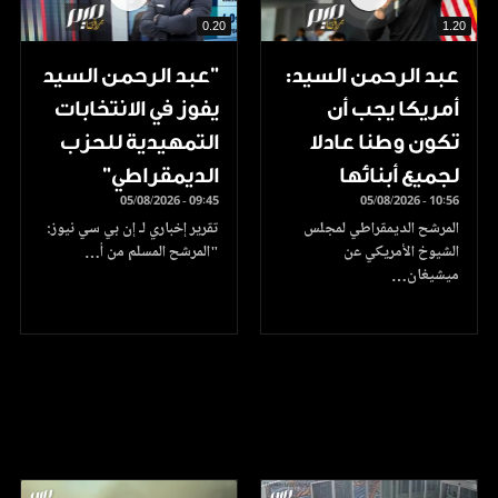
0.20
1.20
عبد الرحمن السيد:
"عبد الرحمن السيد
أمريكا يجب أن
يفوز في الانتخابات
تكون وطنا عادلا
التمهيدية للحزب
لجميع أبنائها
الديمقراطي"
05/08/2026 - 09:45
05/08/2026 - 10:56
المرشح الديمقراطي لمجلس
تقرير إخباري لـ إن بي سي نيوز:
الشيوخ الأمريكي عن
"المرشح المسلم من أ…
ميشيغان…