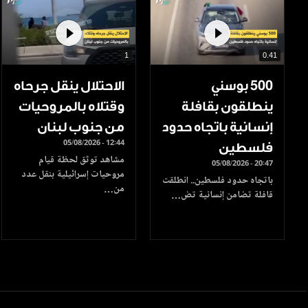
1
0.41
500 بوسني
الاحتلال ينقل جرحاه
ينطلقون بقافلة
وقتلاه بالمروحيات
إنسانية باتجاه حدود
من جنوب لبنان
05/08/2026 - 12:44
فلسطين
مشاهد توثق لحظة قيام
05/08/2026 - 20:47
مروحيات إسرائيلية بنقل عدد
باتجاه حدود فلسطين.. انطلقت
من…
قافلة تضامن إنسانية تض…