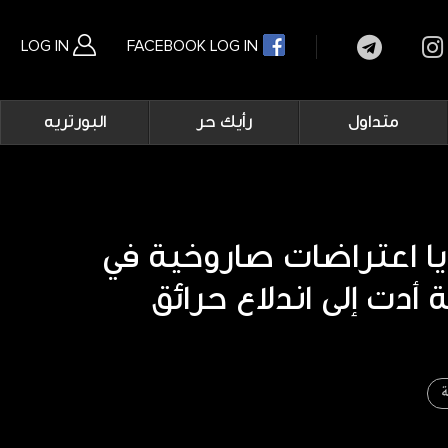
LOG IN
FACEBOOK LOG IN
Main
متداول
رأيك حر
البورتريه
navigation
بحث متقدم
 اعتراضات صاروخية في
ة