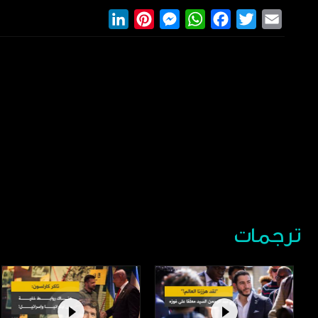
LinkedIn
Pinterest
Messenger
WhatsApp
Facebook
Twitter
Email
ترجمات