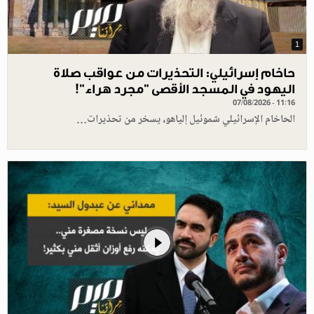
1
حاخام إسرائيلي: التحذيرات من عواقب صلاة
اليهود في المسجد الأقصى "مجرد هراء"!
07/08/2026 - 11:16
الحاخام الإسرائيلي شموئيل إلياهو، يسخر من تحذيرات…