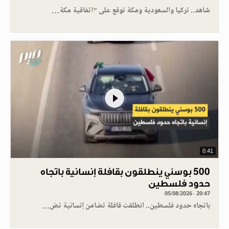
شاهد.. تركيا والسعودية ومكة توقع على "اتفاقية مكة…
0.41
500 بوسني ينطلقون بقافلة إنسانية باتجاه
حدود فلسطين
05/08/2026 - 20:47
باتجاه حدود فلسطين.. انطلقت قافلة تضامن إنسانية تض…