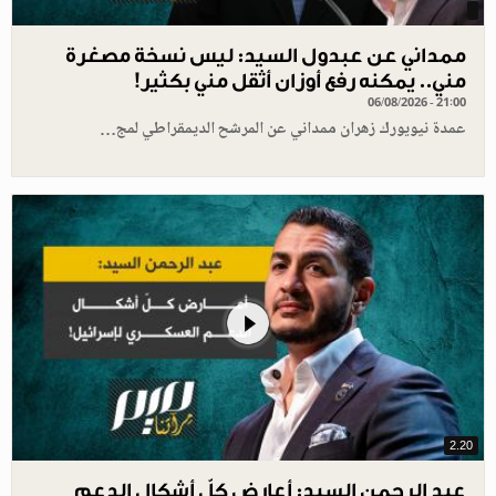
ممداني عن عبدول السيد: ليس نسخة مصغرة
مني.. يمكنه رفع أوزان أثقل مني بكثير!
06/08/2026 - 21:00
عمدة نيويورك زهران ممداني عن المرشح الديمقراطي لمج…
2.20
عبد الرحمن السيد: أعارض كلّ أشكال الدعم