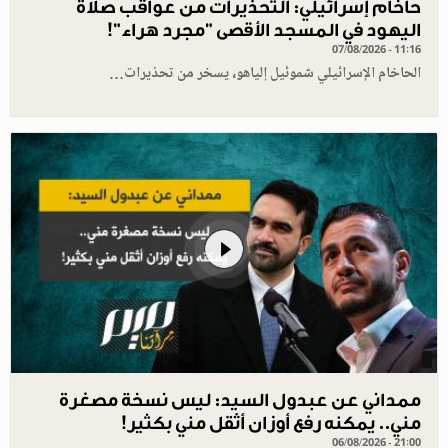
حاخام إسرائيلي: التحذيرات من عواقب صلاة
اليهود في المسجد الأقصى "مجرد هراء"!
07/08/2026 - 11:16
الحاخام الإسرائيلي شموئيل إلياهو، يسخر من تحذيرات…
ممداني عن عبدول السيد: ليس نسخة مصغرة
مني.. يمكنه رفع أوزان أثقل مني بكثير!
06/08/2026 - 21:00