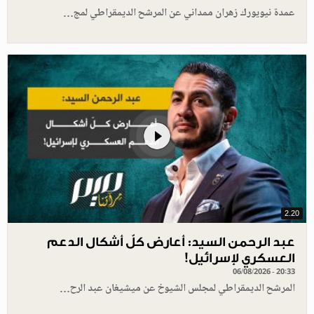
عمدة نيويورك زهران ممداني عن المرشح الديمقراطي لمج…
2.20
عبد الرحمن السيد: أعارض كلّ أشكال الدعم
العسكري لإسرائيل!
06/08/2026 - 20:33
المرشح الديمقراطي لمجلس الشيوخ عن ميشيغان عبد الرح…