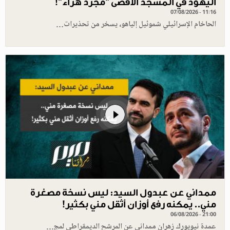
اليهود في المسجد الأقصى "مجرد هراء"!
07/08/2026 - 11:16
الحاخام الإسرائيلي شموئيل إلياهو، يسخر من تحذيرات…
ممداني عن عبدول السيد: ليس نسخة مصغرة
مني.. يمكنه رفع أوزان أثقل مني بكثير!
06/08/2026 - 21:00
عمدة نيويورك زهران ممداني عن المرشح الديمقراطي لمج…