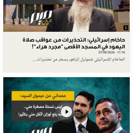
1
حاخام إسرائيلي: التحذيرات من عواقب صلاة
اليهود في المسجد الأقصى "مجرد هراء"!
07/08/2026 - 11:16
الحاخام الإسرائيلي شموئيل إلياهو، يسخر من تحذيرات…