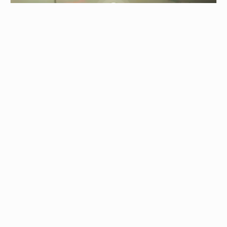
0.30
حريق ضخم شرق تل أبيب
04/08/2026 - 17:45
حريق ضخم شرق تل أبيب اندلع في الأحراش عند تقاطع "ب…
من نحن
جميع الحقوق محفوظة © 2019
اتصل بنا