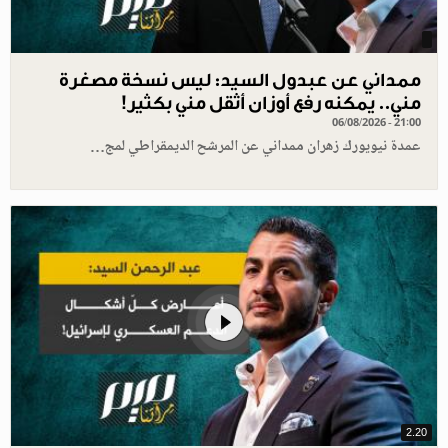
ممداني عن عبدول السيد: ليس نسخة مصغرة
مني.. يمكنه رفع أوزان أثقل مني بكثير!
06/08/2026 - 21:00
عمدة نيويورك زهران ممداني عن المرشح الديمقراطي لمج…
2.20