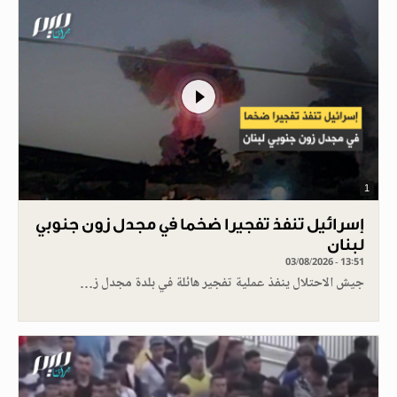
1
إسرائيل تنفذ تفجيرا ضخما في مجدل زون جنوبي
لبنان
03/08/2026 - 13:51
جيش الاحتلال ينفذ عملية تفجير هائلة في بلدة مجدل ز…