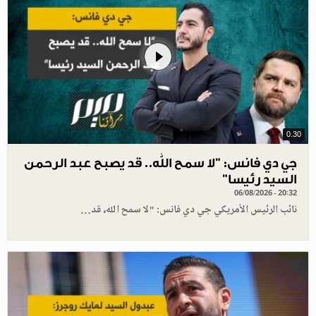
0.30
جي دي فانس: ”لا سمح الله.. قد يصبح عبد الرحمن
السيد رئيسا”
06/08/2026 - 20:32
نائب الرئيس الأمريكي جي دي فانس: "لا سمح الله، قد…