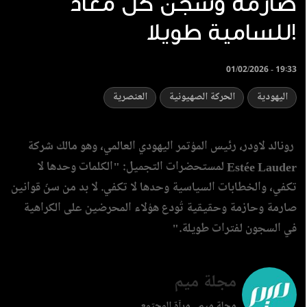
صارمة وسجن كل معاد
للسامية طويلا!
01/02/2026 - 19:33
اليهودية
الحركة الصهيونية
العنصرية
رونالد لاودر، رئيس المؤتمر اليهودي العالمي، وهو مالك شركة
Estée Lauder لمستحضرات التجميل: "الكلمات وحدها لا
تكفي، والخطابات السياسية وحدها لا تكفي. لا بد من سنّ قوانين
صارمة وحازمة وحقيقية تُودع هؤلاء المحرضين على الكراهية
في السجون لفترات طويلة."
مجلة ميم
مجلة ميم.. مرآة المجتمع