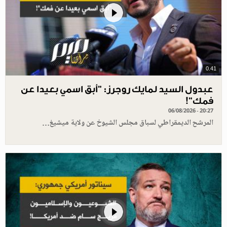
0.41
عبدول السيد لمايك روجرز: "أبق اسمي بعيدا عن
فمك"!
06/08/2026 - 20:27
المرشح الديمقراطي لسباق مجلس الشيوخ عن ولاية ميشيغ…