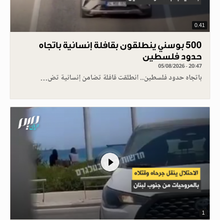
0.41
500 بوسني ينطلقون بقافلة إنسانية باتجاه
حدود فلسطين
05/08/2026 - 20:47
باتجاه حدود فلسطين.. انطلقت قافلة تضامن إنسانية تض…
1