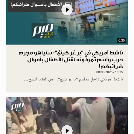
0.30
ناشط أمريكي في "برغر كينغ": نتنياهو مجرم
حرب وأنتم تمولونه لقتل الأطفال بأموال
ضرائبكم!
08/08/2026 - 18:25
ناشط أمريكي داخل مطعم "برغر كينغ": "من المثير للسخ…