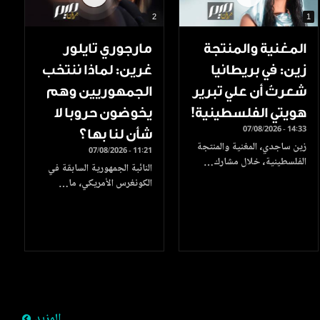
2
1
المغنية والمنتجة
مارجوري تايلور
زين: في بريطانيا
غرين: لماذا ننتخب
شعرتُ أن علي تبرير
الجمهوريين وهم
هويتي الفلسطينية!
يخوضون حروبا لا
07/08/2026 - 14:33
شأن لنا بها؟
زين ساجدي، المغنية والمنتجة
07/08/2026 - 11:21
الفلسطينية، خلال مشارك…
النائبة الجمهورية السابقة في
الكونغرس الأمريكي، ما…
المزيد