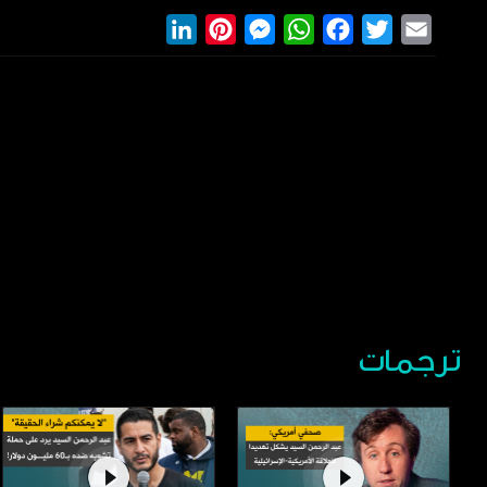
LinkedIn
Pinterest
Messenger
WhatsApp
Facebook
Twitter
Email
ترجمات