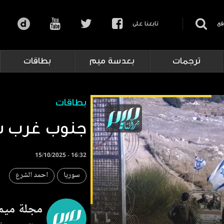
قع
تابعنا على
ترجمات
بعدسة ميم
بطاقات
بطاقات
جنوب غرب سو
15/10/2025 - 16:32
سوريا
احمد الشرع
مجلة ميم