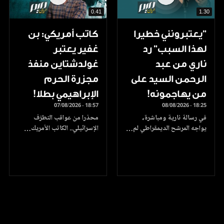
0.41
1.30
"يعتبرونني خطيرا
كاتب أمريكي: بن
لهذا السبب" رد
غفير يعتبر
ناري من عبد
غولدشتاين منفذ
الرحمن السيد على
مجزرة الحرم
من يهاجمونه!
الإبراهيمي بطلا!
07/08/2026 - 18:57
08/08/2026 - 18:25
في رسالة نارية ومباشرة،
محذرا من عواقب التطرّف
يواجه المرشح الديمقراطي لم…
الإسرائيلي.. الكاتب الأمريك…