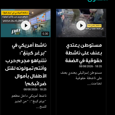
0.30
مستوطن يعتدي
ناشط أمريكي في
بعنف على ناشطة
"برغر كينغ":
حقوقية في الضفة
نتنياهو مجرم حرب
08/08/2026 - 18:35
وأنتم تمولونه لقتل
مستوطن إسرائيلي يعتدي بعنف
الأطفال بأموال
على ناشطة حقوقية
ضرائبكم!
تضامنت…
08/08/2026 - 18:25
ناشط أمريكي داخل مطعم
"برغر كينغ": "من المثير
للسخ…