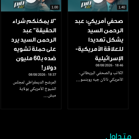
1.00
1.40
صحفي أمريكي: عبد
"لا يمكنكم شراء
الرحمن السيد
الحقيقة" عبد
يشكل تهديدا
الرحمن السيد يرد
للعلاقة الأمريكية-
على حملة تشويه
الإسرائيلية
ضده بـ60 مليون
08/08/2026 - 18:46
دولار!
الكاتب والصحفي البريطاني-
08/08/2026 - 18:37
الأمريكي ناثان جيه روبنسو…
المرشح الديمقراطي لمجلس
الشيوخ الأمريكي بولاية
ميش…
متداول