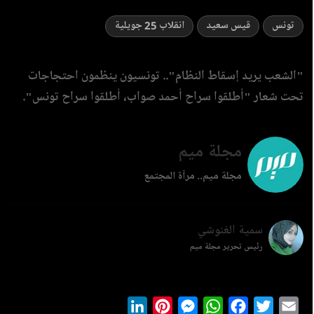
تونس
قيس سعيد
انقلاب 25 جويلية
‏"الشعب يريد إسقاط النظام".. تونسيون ينظمون احتجاجات
تحت شعار "أطلقوا سراح أحمد صواب، أطلقوا سراح تونس".
مجلة ميم
مجلة ميم.. مرآة المجتمع
سمية الغنوشي
رئيس تحرير مجلة ميم
LinkedIn
Pinterest
Messenger
WhatsApp
Facebook
Twitter
Ema