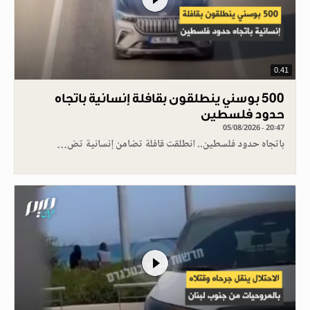
0.41
500 بوسني ينطلقون بقافلة إنسانية باتجاه
حدود فلسطين
05/08/2026 - 20:47
باتجاه حدود فلسطين.. انطلقت قافلة تضامن إنسانية تض…