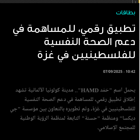
بطاقات
تطبيق رقمي، للمساهمة في
دعم الصحة النفسية
للفلسطينيين في غزة
07/09/2025 - 10:42
يحمل اسم "حَمْد HAMD".. مدينة كولونيا الألمانية تشهد
إطلاق تطبيق رقمي، للمساهمة في دعم الصحة النفسية
للفلسطينيين في غزة، وتم تطويره بالتعاون بين مؤسسة "جي
ديكسا" ومنظمة "حسنة" التابعة لمنظمة الرؤية الوطنية
للمجتمع الإسلامي.