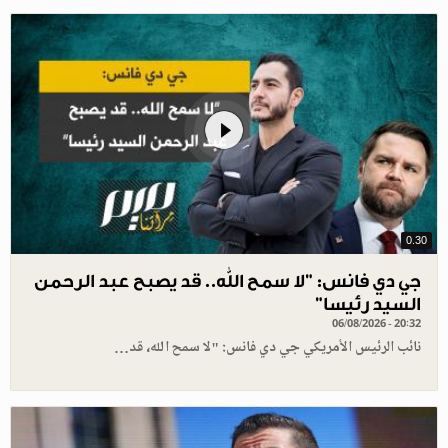
0.30
جي دي فانس: ”لا سمح الله.. قد يصبح عبد الرحمن
السيد رئيسا”
06/08/2026 - 20:32
نائب الرئيس الأمريكي جي دي فانس: "لا سمح الله، قد…