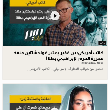
0.41
كاتب أمريكي: بن غفير يعتبر غولدشتاين منفذ
مجزرة الحرم الإبراهيمي بطلا!
07/08/2026 - 18:57
محذرا من عواقب التطرّف الإسرائيلي.. الكاتب الأمريك…