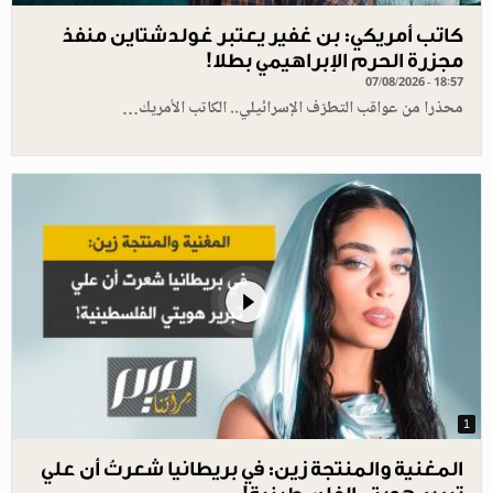
كاتب أمريكي: بن غفير يعتبر غولدشتاين منفذ
مجزرة الحرم الإبراهيمي بطلا!
07/08/2026 - 18:57
محذرا من عواقب التطرّف الإسرائيلي.. الكاتب الأمريك…
1
المغنية والمنتجة زين: في بريطانيا شعرتُ أن علي