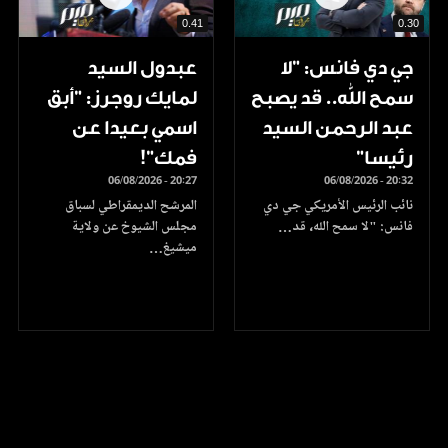
0.41
0.30
جي دي فانس: ”لا
عبدول السيد
سمح الله.. قد يصبح
لمايك روجرز: "أبق
عبد الرحمن السيد
اسمي بعيدا عن
رئيسا”
فمك"!
06/08/2026 - 20:27
06/08/2026 - 20:32
نائب الرئيس الأمريكي جي دي
المرشح الديمقراطي لسباق
فانس: "لا سمح الله، قد…
مجلس الشيوخ عن ولاية
ميشيغ…