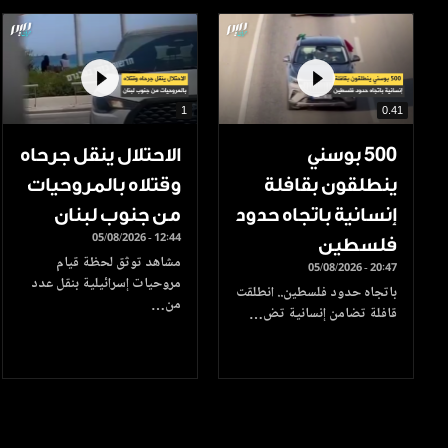
1
0.41
500 بوسني
الاحتلال ينقل جرحاه
ينطلقون بقافلة
وقتلاه بالمروحيات
إنسانية باتجاه حدود
من جنوب لبنان
05/08/2026 - 12:44
فلسطين
مشاهد توثق لحظة قيام
05/08/2026 - 20:47
مروحيات إسرائيلية بنقل عدد
باتجاه حدود فلسطين.. انطلقت
من…
قافلة تضامن إنسانية تض…