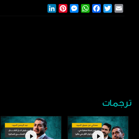
LinkedIn
Pinterest
Messenger
WhatsApp
Facebook
Twitter
Email
ترجمات