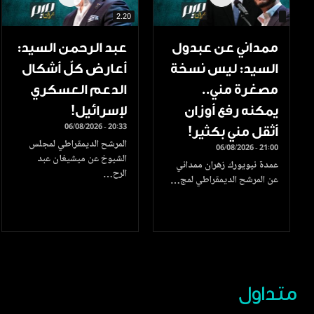
2.20
ممداني عن عبدول
عبد الرحمن السيد:
السيد: ليس نسخة
أعارض كلّ أشكال
مصغرة مني..
الدعم العسكري
يمكنه رفع أوزان
لإسرائيل!
06/08/2026 - 20:33
أثقل مني بكثير!
المرشح الديمقراطي لمجلس
06/08/2026 - 21:00
الشيوخ عن ميشيغان عبد
عمدة نيويورك زهران ممداني
الرح…
عن المرشح الديمقراطي لمج…
متداول