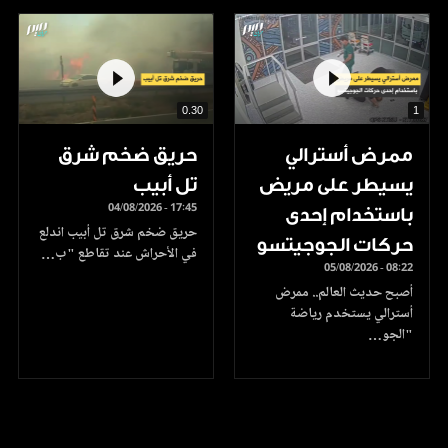
0.30
1
ممرض أسترالي
حريق ضخم شرق
يسيطر على مريض
تل أبيب
04/08/2026 - 17:45
باستخدام إحدى
حريق ضخم شرق تل أبيب اندلع
حركات الجوجيتسو
في الأحراش عند تقاطع "ب…
05/08/2026 - 08:22
أصبح حديث العالم.. ممرض
أسترالي يستخدم رياضة
"الجو…