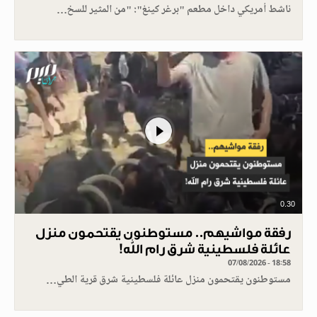
ناشط أمريكي داخل مطعم "برغر كينغ": "من المثير للسخ…
0.30
رفقة مواشيهم.. مستوطنون يقتحمون منزل
عائلة فلسطينية شرق رام الله!
07/08/2026 - 18:58
مستوطنون يقتحمون منزل عائلة فلسطينية شرق قرية الطي…