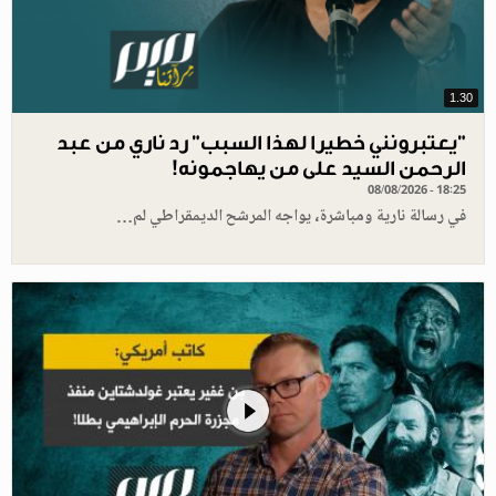
1.30
"يعتبرونني خطيرا لهذا السبب" رد ناري من عبد
الرحمن السيد على من يهاجمونه!
08/08/2026 - 18:25
في رسالة نارية ومباشرة، يواجه المرشح الديمقراطي لم…