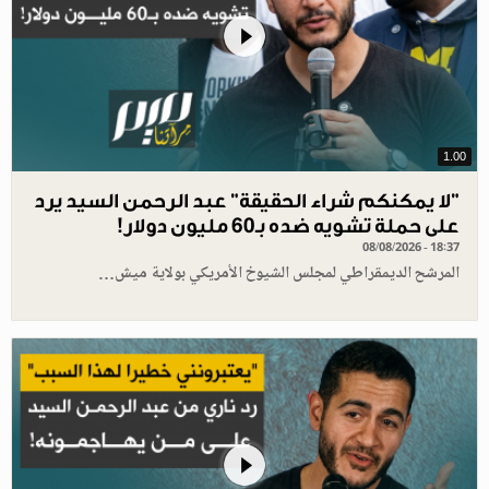
1.00
"لا يمكنكم شراء الحقيقة" عبد الرحمن السيد يرد
على حملة تشويه ضده بـ60 مليون دولار!
08/08/2026 - 18:37
المرشح الديمقراطي لمجلس الشيوخ الأمريكي بولاية ميش…