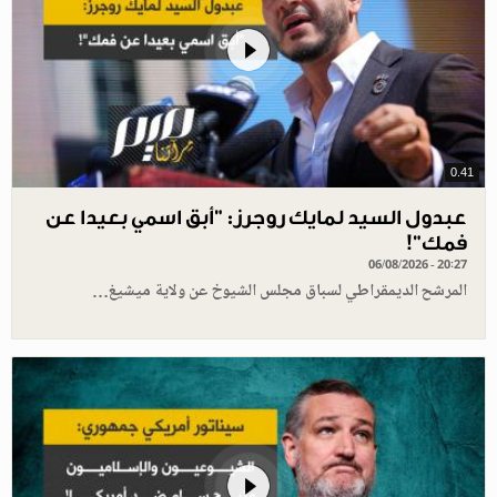
0.41
عبدول السيد لمايك روجرز: "أبق اسمي بعيدا عن
فمك"!
06/08/2026 - 20:27
المرشح الديمقراطي لسباق مجلس الشيوخ عن ولاية ميشيغ…