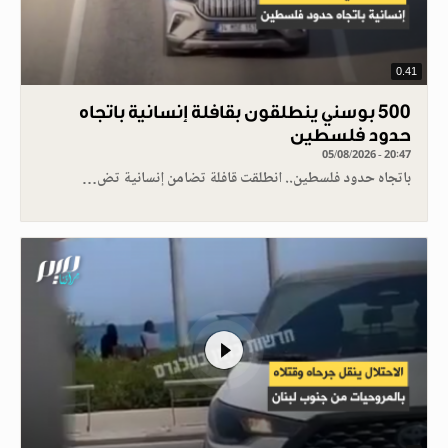
0.41
500 بوسني ينطلقون بقافلة إنسانية باتجاه
حدود فلسطين
05/08/2026 - 20:47
باتجاه حدود فلسطين.. انطلقت قافلة تضامن إنسانية تض…