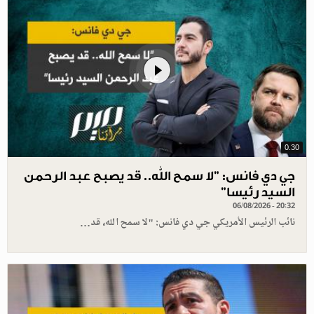
0.30
جي دي فانس: ”لا سمح الله.. قد يصبح عبد الرحمن
السيد رئيسا”
06/08/2026 - 20:32
نائب الرئيس الأمريكي جي دي فانس: "لا سمح الله، قد…