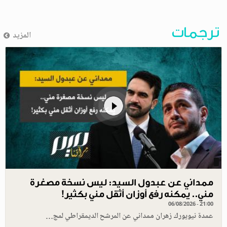
ترجمات
المزيد
ممداني عن عبدول السيد: ليس نسخة مصغرة
مني.. يمكنه رفع أوزان أثقل مني بكثير!
06/08/2026 - 21:00
عمدة نيويورك زهران ممداني عن المرشح الديمقراطي لمج…