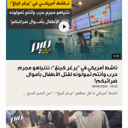
0.30
ناشط أمريكي في "برغر كينغ": نتنياهو مجرم
حرب وأنتم تمولونه لقتل الأطفال بأموال
ضرائبكم!
08/08/2026 - 18:25
ناشط أمريكي داخل مطعم "برغر كينغ": "من المثير للسخ…