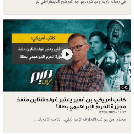
في رسالة نارية ومباشرة، يواجه المرشح الديمقراطي لم…
0.41
كاتب أمريكي: بن غفير يعتبر غولدشتاين منفذ
مجزرة الحرم الإبراهيمي بطلا!
07/08/2026 - 18:57
محذرا من عواقب التطرّف الإسرائيلي.. الكاتب الأمريك…