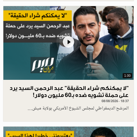
1.00
"لا يمكنكم شراء الحقيقة" عبد الرحمن السيد يرد
على حملة تشويه ضده بـ60 مليون دولار!
08/08/2026 - 18:37
المرشح الديمقراطي لمجلس الشيوخ الأمريكي بولاية ميش…