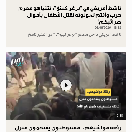
ناشط أمريكي في "برغر كينغ": نتنياهو مجرم
حرب وأنتم تمولونه لقتل الأطفال بأموال
ضرائبكم!
08/08/2026 - 18:25
ناشط أمريكي داخل مطعم "برغر كينغ": "من المثير للسخ…
0.30
رفقة مواشيهم.. مستوطنون يقتحمون منزل