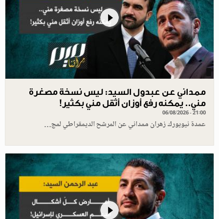
ممداني عن عبدول السيد: ليس نسخة مصغرة
مني.. يمكنه رفع أوزان أثقل مني بكثير!
06/08/2026 - 21:00
عمدة نيويورك زهران ممداني عن المرشح الديمقراطي لمج…