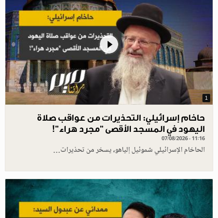
1
حاخام إسرائيلي: التحذيرات من عواقب صلاة
اليهود في المسجد الأقصى "مجرد هراء"!
07/08/2026 - 11:16
الحاخام الإسرائيلي شموئيل إلياهو، يسخر من تحذيرات…