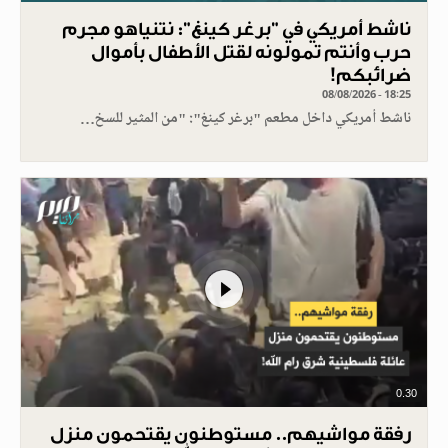
ناشط أمريكي في "برغر كينغ": نتنياهو مجرم
حرب وأنتم تمولونه لقتل الأطفال بأموال
ضرائبكم!
08/08/2026 - 18:25
ناشط أمريكي داخل مطعم "برغر كينغ": "من المثير للسخ…
0.30
رفقة مواشيهم.. مستوطنون يقتحمون منزل