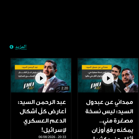
المزيد
2.20
ممداني عن عبدول
عبد الرحمن السيد:
السيد: ليس نسخة
أعارض كلّ أشكال
مصغرة مني..
الدعم العسكري
يمكنه رفع أوزان
لإسرائيل!
06/08/2026 - 20:33