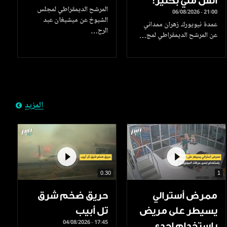
أثقل مني بكثير!
المرشح الديمقراطي لمجلس
06/08/2026 - 21:00
الشيوخ عن ميشيغان عبد
عمدة نيويورك زهران ممداني
الرح…
عن المرشح الديمقراطي لمج…
المزيد
0.30
1
ممرض أسترالي
حريق ضخم شرق
يسيطر على مريض
تل أبيب
04/08/2026 - 17:45
باستخدام إحدى