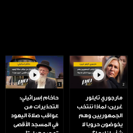
1
2
مارجوري تايلور
حاخام إسرائيلي:
غرين: لماذا ننتخب
التحذيرات من
الجمهوريين وهم
عواقب صلاة اليهود
يخوضون حروبا لا
في المسجد الأقصى