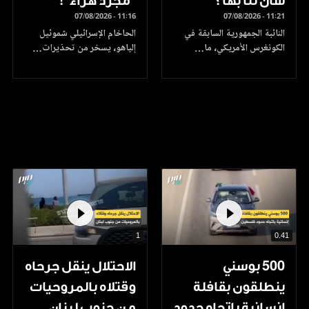
شأن لنا بها؟
"مجرد هراء"!
07/08/2026 - 11:16
07/08/2026 - 11:21
النائبة الجمهورية السابقة في
الحاخام الإسرائيلي شموئيل
الكونغرس الأمريكي، ما…
إلياهو، يسخر من تحذيرات…
1
0.41
500 بوسني
الاحتلال ينقل جرحاه
ينطلقون بقافلة
وقتلاه بالمروحيات
إنسانية باتجاه حدود
من جنوب لبنان