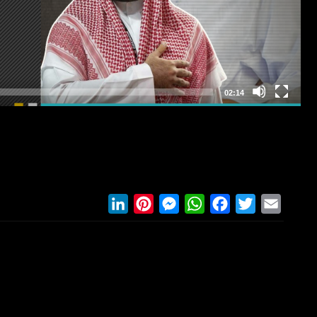
LinkedIn
Pinterest
Messenger
WhatsApp
Facebook
Twitter
Email