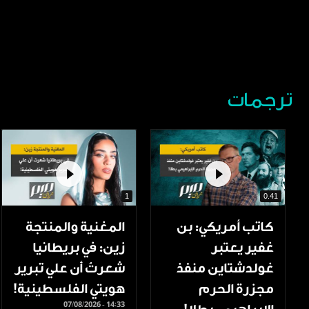
ترجمات
1
0.41
كاتب أمريكي: بن
المغنية والمنتجة
غفير يعتبر
زين: في بريطانيا
غولدشتاين منفذ
شعرتُ أن علي تبرير
مجزرة الحرم
هويتي الفلسطينية!
07/08/2026 - 14:33