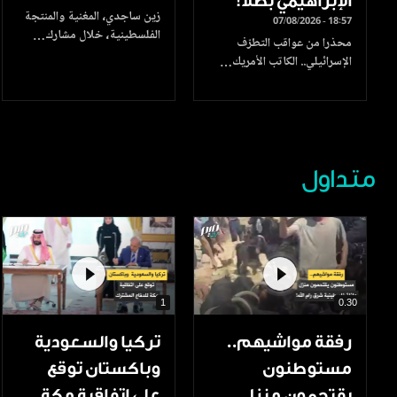
الإبراهيمي بطلا!
زين ساجدي، المغنية والمنتجة
07/08/2026 - 18:57
الفلسطينية، خلال مشارك…
محذرا من عواقب التطرّف
الإسرائيلي.. الكاتب الأمريك…
متداول
1
0.30
رفقة مواشيهم..
تركيا والسعودية
مستوطنون
وباكستان توقع
يقتحمون منزل
على اتفاقية مكة