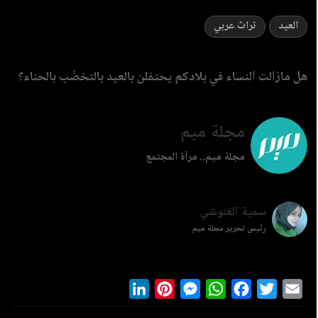
العيد
تراث عربي
هل مازالت النساء في بلادكم يحتفلن بالعيد بالتخضّب بالحناء؟
مجلة ميم
مجلة ميم.. مرآة المجتمع
سمية الغنوشي
رئيس تحرير مجلة ميم
LinkedIn
Pinterest
Messenger
WhatsApp
Facebook
Twitter
Ema