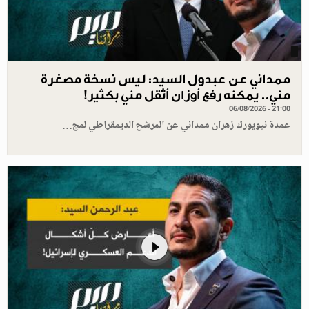
ممداني عن عبدول السيد: ليس نسخة مصغرة
مني.. يمكنه رفع أوزان أثقل مني بكثير!
06/08/2026 - 21:00
عمدة نيويورك زهران ممداني عن المرشح الديمقراطي لمج…