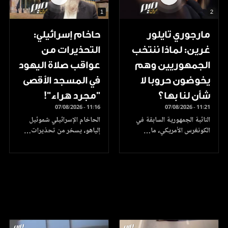
1
2
مارجوري تايلور
حاخام إسرائيلي:
غرين: لماذا ننتخب
التحذيرات من
الجمهوريين وهم
عواقب صلاة اليهود
يخوضون حروبا لا
في المسجد الأقصى
شأن لنا بها؟
"مجرد هراء"!
07/08/2026 - 11:16
07/08/2026 - 11:21
النائبة الجمهورية السابقة في
الحاخام الإسرائيلي شموئيل
الكونغرس الأمريكي، ما…
إلياهو، يسخر من تحذيرات…