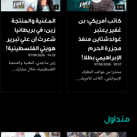
1
0.41
كاتب أمريكي: بن
المغنية والمنتجة
غفير يعتبر
زين: في بريطانيا
غولدشتاين منفذ
شعرتُ أن علي تبرير
مجزرة الحرم
هويتي الفلسطينية!
07/08/2026 - 14:33
الإبراهيمي بطلا!
زين ساجدي، المغنية والمنتجة
07/08/2026 - 18:57
الفلسطينية، خلال مشارك…
محذرا من عواقب التطرّف
الإسرائيلي.. الكاتب الأمريك…
متداول