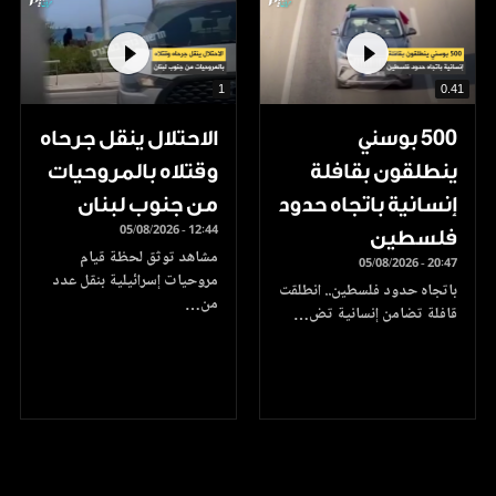
1
0.41
500 بوسني
الاحتلال ينقل جرحاه
ينطلقون بقافلة
وقتلاه بالمروحيات
إنسانية باتجاه حدود
من جنوب لبنان
05/08/2026 - 12:44
فلسطين
مشاهد توثق لحظة قيام
05/08/2026 - 20:47
مروحيات إسرائيلية بنقل عدد
باتجاه حدود فلسطين.. انطلقت
من…
قافلة تضامن إنسانية تض…