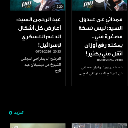
2.20
ممداني عن عبدول
عبد الرحمن السيد:
السيد: ليس نسخة
أعارض كلّ أشكال
مصغرة مني..
الدعم العسكري
يمكنه رفع أوزان
لإسرائيل!
06/08/2026 - 20:33
أثقل مني بكثير!
المرشح الديمقراطي لمجلس
06/08/2026 - 21:00
الشيوخ عن ميشيغان عبد
عمدة نيويورك زهران ممداني
الرح…
عن المرشح الديمقراطي لمج…
المزيد