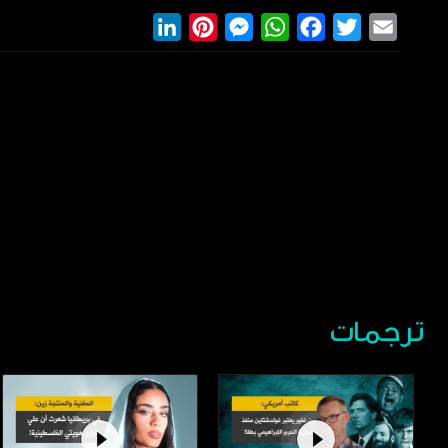
LinkedIn
Pinterest
Messenger
WhatsApp
Facebook
Twitter
Email
ترجمات