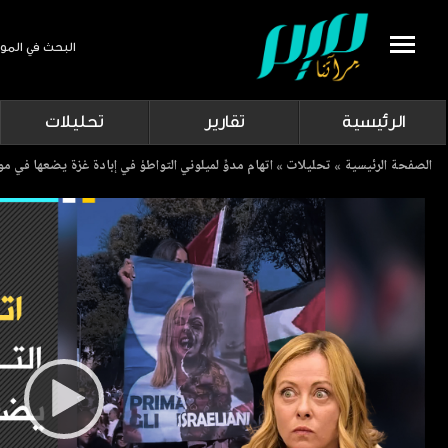
البحث في المو
Search
الرئيسية
تقارير
تحليلات
Breadcrumb
الصفحة الرئيسية
تحليلات
اتهام مدوٍّ لميلوني التواطؤ في إبادة غزة يضعها في مو