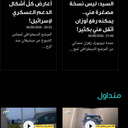
السيد: ليس نسخة
أعارض كلّ أشكال
مصغرة مني..
الدعم العسكري
يمكنه رفع أوزان
لإسرائيل!
06/08/2026 - 20:33
أثقل مني بكثير!
المرشح الديمقراطي لمجلس
06/08/2026 - 21:00
الشيوخ عن ميشيغان عبد
عمدة نيويورك زهران ممداني
الرح…
عن المرشح الديمقراطي لمج…
متداول