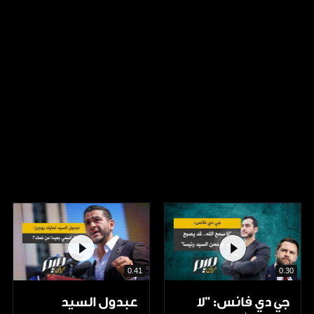
0.41
0.30
جي دي فانس: ”لا
عبدول السيد