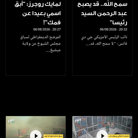
سمح الله.. قد يصبح
لمايك روجرز: "أبق
عبد الرحمن السيد
اسمي بعيدا عن
رئيسا”
فمك"!
06/08/2026 - 20:27
06/08/2026 - 20:32
نائب الرئيس الأمريكي جي دي
المرشح الديمقراطي لسباق
فانس: "لا سمح الله، قد…
مجلس الشيوخ عن ولاية
ميشيغ…