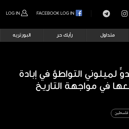
LOG IN
FACEBOOK LOG IN
Main
متداول
رأيك حر
البورتريه
navigation
بحث متقدم
ٍّ لميلوني التواطؤ في إبادة
فلسطين