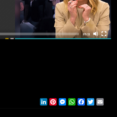
LinkedIn
Pinterest
Messenger
WhatsApp
Facebook
Twitter
Email