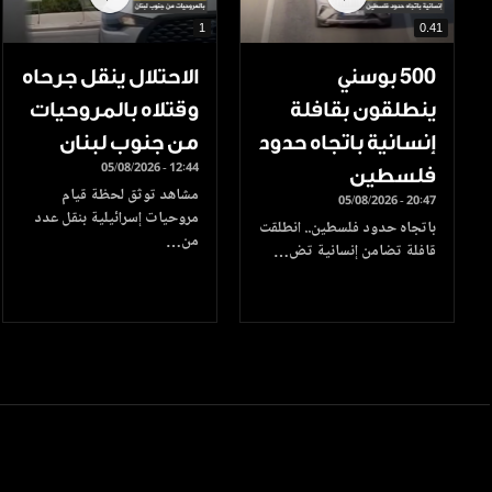
1
0.41
500 بوسني
الاحتلال ينقل جرحاه
ينطلقون بقافلة
وقتلاه بالمروحيات
إنسانية باتجاه حدود
من جنوب لبنان
05/08/2026 - 12:44
فلسطين
مشاهد توثق لحظة قيام
05/08/2026 - 20:47
مروحيات إسرائيلية بنقل عدد
باتجاه حدود فلسطين.. انطلقت
من…
قافلة تضامن إنسانية تض…