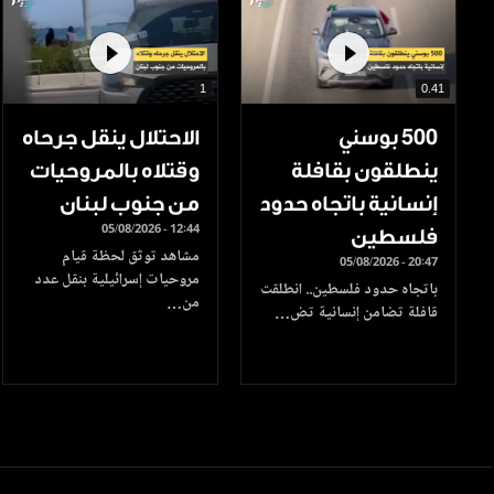
1
0.41
500 بوسني
الاحتلال ينقل جرحاه
ينطلقون بقافلة
وقتلاه بالمروحيات
إنسانية باتجاه حدود
من جنوب لبنان
05/08/2026 - 12:44
فلسطين
مشاهد توثق لحظة قيام
05/08/2026 - 20:47
مروحيات إسرائيلية بنقل عدد
باتجاه حدود فلسطين.. انطلقت
من…
قافلة تضامن إنسانية تض…