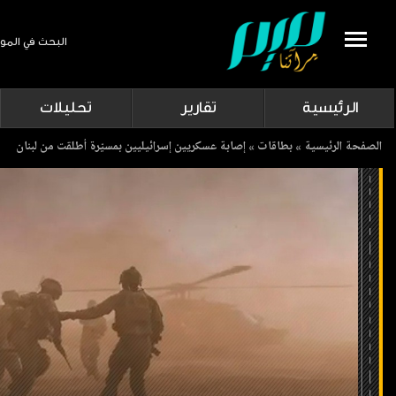
البحث في المو
Search
الرئيسية
تقارير
تحليلات
Breadcrumb
الصفحة الرئيسية
بطاقات
إصابة عسكريين إسرائيليين بمسيّرة أطلقت من لبنان