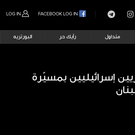
LOG IN
FACEBOOK LOG IN
Main
متداول
رأيك حر
البورتريه
navigation
بحث متقدم
ين إسرائيليين بمسيّرة
نان