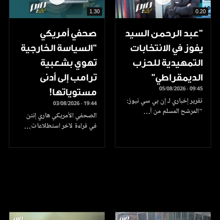
1.30
0.20
"عبد الرحمن السيد
صحفي أمريكي
يفوز في الانتخابات
"السياسة الخارجية
التمهيدية للحزب
تهوي بشعبية
الديمقراطي"
ترامب إلى أدنى
05/08/2026 - 09:45
مستوياتها!
تقرير إخباري لـ إن بي سي نيوز:
03/08/2026 - 19:44
"المرشح المسلم من أ…
الصحفي الأمريكي هاري إنتن
في قراءة لآخر استطلاعات…