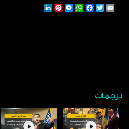
LinkedIn
Pinterest
Messenger
WhatsApp
Facebook
Twitter
Email
ترجمات