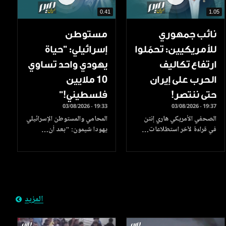
0.41
1.05
نائب جمهوري
مستوطن
للأمريكيين: تحمّلوا
إسرائيلي: "حياة
ارتفاع تكاليف
يهودي واحد تساوي
الحرب على إيران
10 ملايين
حتى ننتصر!
فلسطيني!”
03/08/2026 - 19:33
03/08/2026 - 19:37
الصحفي الأمريكي هاري إنتن
المحامي والمستوطن الإسرائيلي
في قراءة لآخر استطلاعات…
يهودا شيمون: "بعد أن…
المزيد