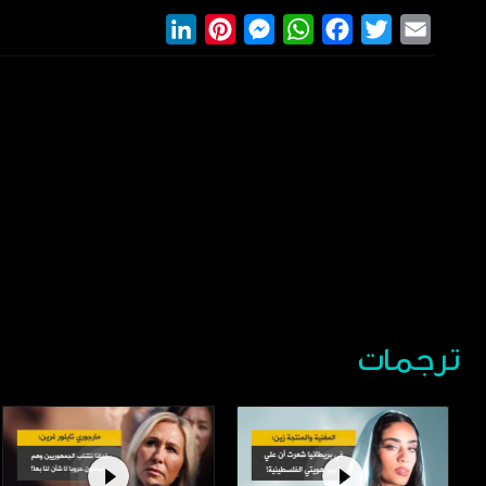
LinkedIn
Pinterest
Messenger
WhatsApp
Facebook
Twitter
Email
ترجمات