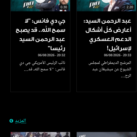
0.30
2.20
عبد الرحمن السيد:
جي دي فانس: ”لا
أعارض كلّ أشكال
سمح الله.. قد يصبح
الدعم العسكري
عبد الرحمن السيد
لإسرائيل!
رئيسا”
06/08/2026 - 20:32
06/08/2026 - 20:33
المرشح الديمقراطي لمجلس
نائب الرئيس الأمريكي جي دي
الشيوخ عن ميشيغان عبد
فانس: "لا سمح الله، قد…
الرح…
المزيد