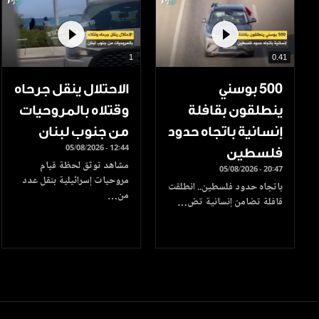
1
0.41
500 بوسني
الاحتلال ينقل جرحاه
ينطلقون بقافلة
وقتلاه بالمروحيات
إنسانية باتجاه حدود
من جنوب لبنان
05/08/2026 - 12:44
فلسطين
مشاهد توثق لحظة قيام
05/08/2026 - 20:47
مروحيات إسرائيلية بنقل عدد
باتجاه حدود فلسطين.. انطلقت
من…
قافلة تضامن إنسانية تض…