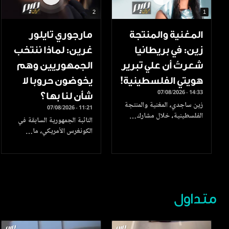
2
1
المغنية والمنتجة
مارجوري تايلور
زين: في بريطانيا
غرين: لماذا ننتخب
شعرتُ أن علي تبرير
الجمهوريين وهم
هويتي الفلسطينية!
يخوضون حروبا لا
07/08/2026 - 14:33
شأن لنا بها؟
زين ساجدي، المغنية والمنتجة
07/08/2026 - 11:21
الفلسطينية، خلال مشارك…
النائبة الجمهورية السابقة في
الكونغرس الأمريكي، ما…
متداول