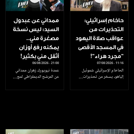
1
حاخام إسرائيلي:
ممداني عن عبدول
التحذيرات من
السيد: ليس نسخة
عواقب صلاة اليهود
مصغرة مني..
في المسجد الأقصى
يمكنه رفع أوزان
"مجرد هراء"!
أثقل مني بكثير!
06/08/2026 - 21:00
07/08/2026 - 11:16
الحاخام الإسرائيلي شموئيل
عمدة نيويورك زهران ممداني
إلياهو، يسخر من تحذيرات…
عن المرشح الديمقراطي لمج…