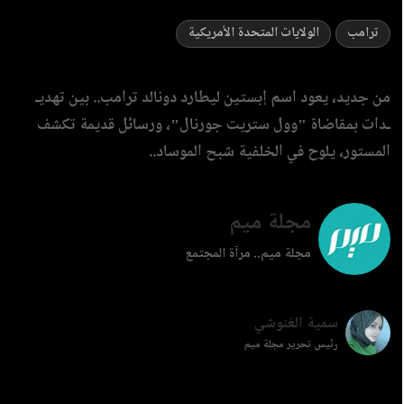
ترامب
الولايات المتحدة الأمريكية
‏من جديد، يعود اسم إبستين ليطارد دونالد ترامب.. بين تهديـ
ـدات بمقاضاة "وول ستريت جورنال"، ورسائل قديمة تكشف
المستور، يلوح في الخلفية شبح الموساد..
مجلة ميم
مجلة ميم.. مرآة المجتمع
سمية الغنوشي
رئيس تحرير مجلة ميم