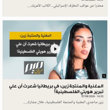
محذرا من عواقب التطرّف الإسرائيلي.. الكاتب الأمريك…
1
المغنية والمنتجة زين: في بريطانيا شعرتُ أن علي
تبرير هويتي الفلسطينية!
07/08/2026 - 14:33
زين ساجدي، المغنية والمنتجة الفلسطينية، خلال مشارك…