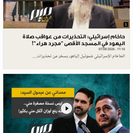
1
حاخام إسرائيلي: التحذيرات من عواقب صلاة
اليهود في المسجد الأقصى "مجرد هراء"!
07/08/2026 - 11:16
الحاخام الإسرائيلي شموئيل إلياهو، يسخر من تحذيرات…