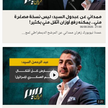
ممداني عن عبدول السيد: ليس نسخة مصغرة
مني.. يمكنه رفع أوزان أثقل مني بكثير!
06/08/2026 - 21:00
عمدة نيويورك زهران ممداني عن المرشح الديمقراطي لمج…
2.20