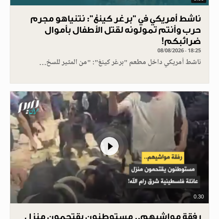
ناشط أمريكي في "برغر كينغ": نتنياهو مجرم
حرب وأنتم تمولونه لقتل الأطفال بأموال
ضرائبكم!
08/08/2026 - 18:25
ناشط أمريكي داخل مطعم "برغر كينغ": "من المثير للسخ…
0.30
رفقة مواشيهم.. مستوطنون يقتحمون منزل