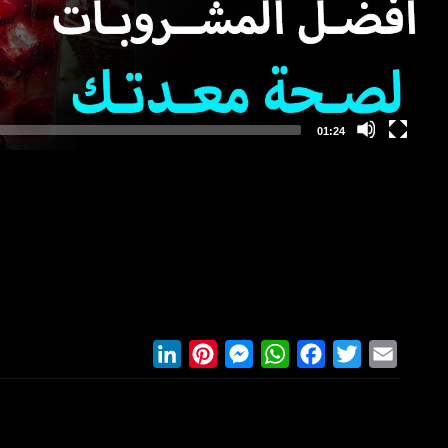
LinkedIn
Pinterest
Messenger
WhatsApp
Facebook
Twitter
Email