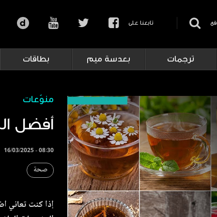
قع
تابعنا على
ترجمات
بعدسة ميم
بطاقات
منوّعات
أفضل ال
16/03/2025 - 08:30
صحة
إذا كنت تعاني اض