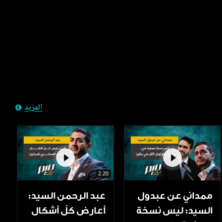
المزيد
2.20
ممداني عن عبدول
عبد الرحمن السيد:
السيد: ليس نسخة
أعارض كلّ أشكال