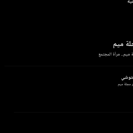
ية
ة ميم
 ميم.. مرآة المجتمع
غنوشي
 مجلة ميم