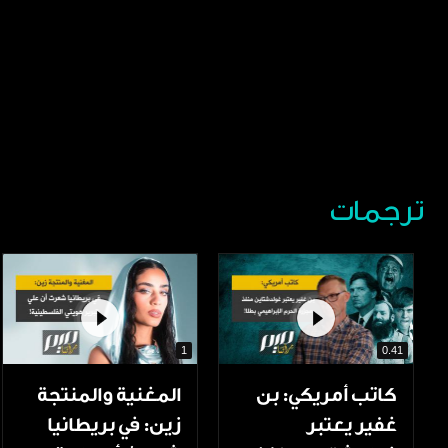
ترجمات
1
0.41
كاتب أمريكي: بن
المغنية والمنتجة
غفير يعتبر
زين: في بريطانيا