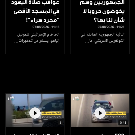
الجمهوريين وهم
عواقب صلاة اليهود
يخوضون حروبا لا
في المسجد الأقصى
شأن لنا بها؟
"مجرد هراء"!
07/08/2026 - 11:16
07/08/2026 - 11:21
النائبة الجمهورية السابقة في
الحاخام الإسرائيلي شموئيل
الكونغرس الأمريكي، ما…
إلياهو، يسخر من تحذيرات…
1
0.41