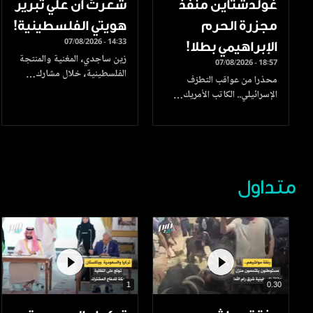
غولدشتاين منفذ
شعرتُ أن علي تبرير
مجزرة الحرم
هويتي الفلسطينية!
07/08/2026 - 14:33
الإبراهيمي بطلا!
زين ساجدي، المغنية والمنتجة
07/08/2026 - 18:57
الفلسطينية، خلال مشارك…
محذرا من عواقب التطرّف
الإسرائيلي.. الكاتب الأمريك…
متداول
1
0.30