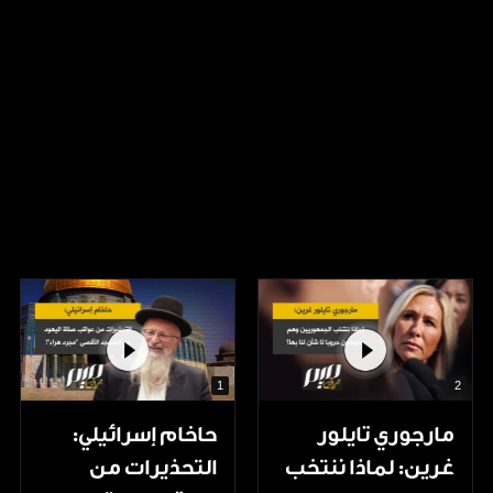
1
2
مارجوري تايلور
حاخام إسرائيلي:
غرين: لماذا ننتخب
التحذيرات من