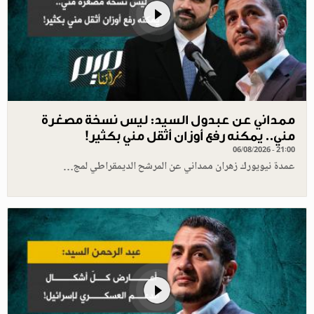
ممداني عن عبدول السيد: ليس نسخة مصغرة
مني.. يمكنه رفع أوزان أثقل مني بكثير!
06/08/2026 - 21:00
عمدة نيويورك زهران ممداني عن المرشح الديمقراطي لمج…