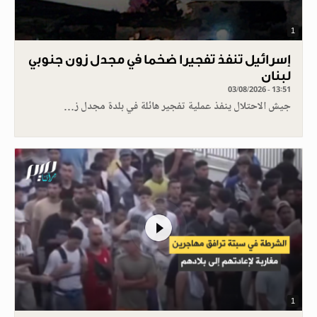
1
إسرائيل تنفذ تفجيرا ضخما في مجدل زون جنوبي
لبنان
03/08/2026 - 13:51
جيش الاحتلال ينفذ عملية تفجير هائلة في بلدة مجدل ز…
1