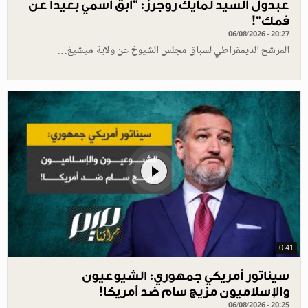
عبدول السيد لمايك روجرز: "أبق اسمي بعيدا عن
فمك"!
06/08/2026 - 20:27
المرشح الديمقراطي لسباق مجلس الشيوخ عن ولاية ميشيغ…
0.41
سيناتور أمريكي جمهوري: الشيوعيون
والإسلاميون مزيج سام ضد أمريكا!
06/08/2026 - 20:25