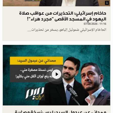
1
حاخام إسرائيلي: التحذيرات من عواقب صلاة
اليهود في المسجد الأقصى "مجرد هراء"!
07/08/2026 - 11:16
الحاخام الإسرائيلي شموئيل إلياهو، يسخر من تحذيرات…
ممداني عن عبدول السيد: ليس نسخة مصغرة