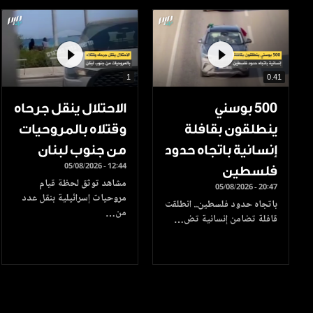
1
0.41
500 بوسني
الاحتلال ينقل جرحاه
ينطلقون بقافلة
وقتلاه بالمروحيات
إنسانية باتجاه حدود
من جنوب لبنان
05/08/2026 - 12:44
فلسطين
مشاهد توثق لحظة قيام
05/08/2026 - 20:47
مروحيات إسرائيلية بنقل عدد
باتجاه حدود فلسطين.. انطلقت
من…
قافلة تضامن إنسانية تض…