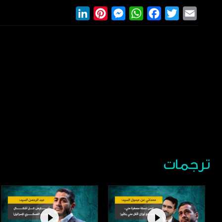
LinkedIn
Pinterest
Messenger
WhatsApp
Facebook
Twitter
Email
ترجمات