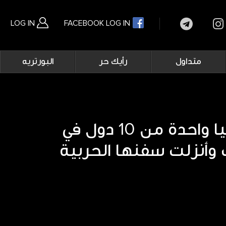
LOG IN
FACEBOOK LOG IN
Main
متداول
رأيك حر
البورتريه
navigation
بحث متقدم
أردوغان: تركيا واحدة من 10 دول في
وأنزلت سفنها الحربية