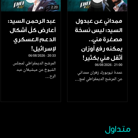
2.20
ممداني عن عبدول
عبد الرحمن السيد:
السيد: ليس نسخة
أعارض كلّ أشكال
مصغرة مني..
الدعم العسكري
يمكنه رفع أوزان
لإسرائيل!
06/08/2026 - 20:33
أثقل مني بكثير!
المرشح الديمقراطي لمجلس
06/08/2026 - 21:00
الشيوخ عن ميشيغان عبد
عمدة نيويورك زهران ممداني
الرح…
عن المرشح الديمقراطي لمج…
متداول