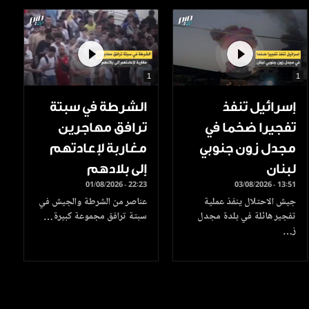
1
1
إسرائيل تنفذ
الشرطة في سبتة
تفجيرا ضخما في
ترافق مهاجرين
مجدل زون جنوبي
مغاربة لإعادتهم
لبنان
إلى بلادهم
01/08/2026 - 22:23
03/08/2026 - 13:51
جيش الاحتلال ينفذ عملية
عناصر من الشرطة والجيش في
تفجير هائلة في بلدة مجدل
سبتة ترافق مجموعة كبيرة…
ز…