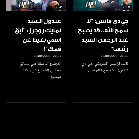
0.41
0.30
جي دي فانس: ”لا
عبدول السيد
سمح الله.. قد يصبح
لمايك روجرز: "أبق
عبد الرحمن السيد
اسمي بعيدا عن
رئيسا”
فمك"!
06/08/2026 - 20:27
06/08/2026 - 20:32
نائب الرئيس الأمريكي جي دي
المرشح الديمقراطي لسباق
فانس: "لا سمح الله، قد…
مجلس الشيوخ عن ولاية
ميشيغ…